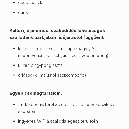
csocsóasztal
darts
Kültéri, díjmentes, szabadidős lehetőségek
szállodánk parkjában (időjárástól függően):
kültéri medence díjtalan napozóágy-, és
napernyőhasználattal (júniustól-szeptemberig)
kültéri ping-pong asztal
óriássakk (májustól szeptemberig)
Egyéb csomagtartalom:
fürdőköpeny, törölköző és hajszárító bekészítés a
szobába
ingyenes WIFI a szálloda egész területén