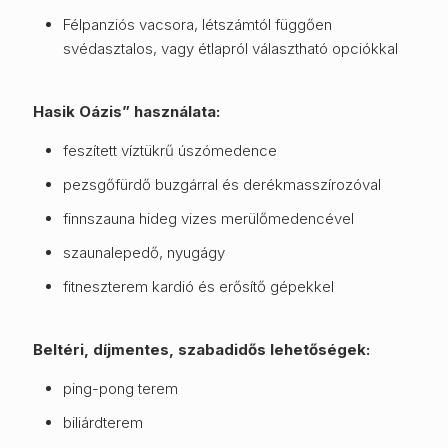
Félpanziós vacsora, létszámtól függően
svédasztalos, vagy étlapról választható opciókkal
Hasik Oázis” használata:
feszített víztükrű úszómedence
pezsgőfürdő buzgárral és derékmasszírozóval
finnszauna hideg vizes merülőmedencével
szaunalepedő, nyugágy
fitneszterem kardió és erősítő gépekkel
Beltéri, díjmentes, szabadidős lehetőségek:
ping-pong terem
biliárdterem