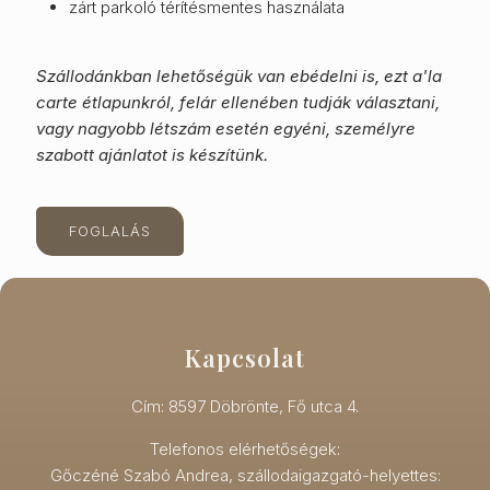
zárt parkoló térítésmentes használata
Szállodánkban lehetőségük van ebédelni is, ezt a'la
carte étlapunkról, felár ellenében tudják választani,
vagy nagyobb létszám esetén egyéni, személyre
szabott ajánlatot is készítünk.
FOGLALÁS
Kapcsolat
Cím: 8597 Döbrönte, Fő utca 4.
Telefonos elérhetőségek:
Gőczéné Szabó Andrea, szállodaigazgató-helyettes: