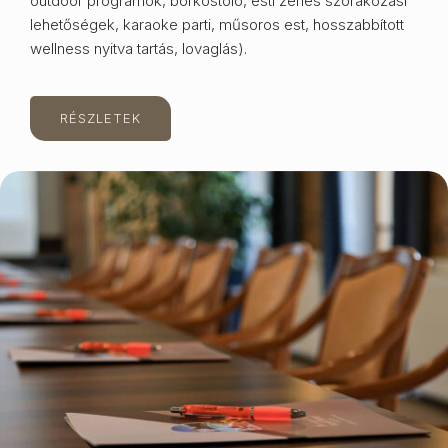
outdoor programok, borkóstoló, esti zenés szórakozási
lehetőségek, karaoke parti, műsoros est, hosszabbított
wellness nyitva tartás, lovaglás).
RÉSZLETEK