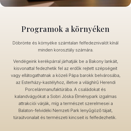
Programok a környéken
Döbrönte és környéke számtalan felfedeznivalót kínál
minden korosztály számára.
Vendégeink kerékpárral járhatják be a Bakony lankáit,
kisvonattal fedezhetik fel az erdők rejtett szépségeit
vagy ellátogathatnak a közeli Pápa barokk belvárosába,
az Esterházy-kastélyhoz, illetve a világhírű Herendi
Porcelánmanufaktúrába. A családokat és
kalandvágyókat a Sobri Jóska Élménypark izgalmas
attrakciói várják, míg a természet szerelmesei a
Balaton-felvidéki Nemzeti Park lenyűgöző tájait,
túraútvonalait és természeti kincseit is felfedezhetik.