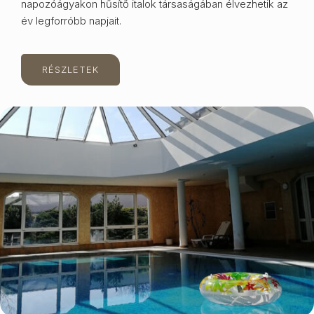
napozóágyakon hűsítő italok társaságában élvezhetik az
év legforróbb napjait.
RÉSZLETEK