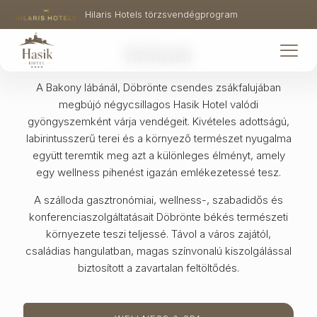
Hilaris Hotels törzsvendégprogram
Rólunk
A Bakony lábánál, Döbrönte csendes zsákfalujában
megbújó négycsillagos Hasik Hotel valódi
gyöngyszemként várja vendégeit. Kivételes adottságú,
labirintusszerű terei és a környező természet nyugalma
együtt teremtik meg azt a különleges élményt, amely
egy wellness pihenést igazán emlékezetessé tesz.
A szálloda gasztronómiai, wellness-, szabadidős és
konferenciaszolgáltatásait Döbrönte békés természeti
környezete teszi teljessé. Távol a város zajától,
családias hangulatban, magas színvonalú kiszolgálással
biztosított a zavartalan feltöltődés.