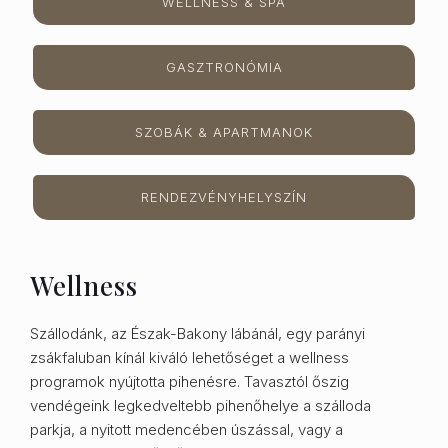
WELLNESS & SPA
GASZTRONÓMIA
SZOBÁK & APARTMANOK
RENDEZVÉNYHELYSZÍN
Wellness
Szállodánk, az Észak-Bakony lábánál, egy parányi
zsákfaluban kínál kiváló lehetőséget a wellness
programok nyújtotta pihenésre. Tavasztól őszig
vendégeink legkedveltebb pihenőhelye a szálloda
parkja, a nyitott medencében úszással, vagy a