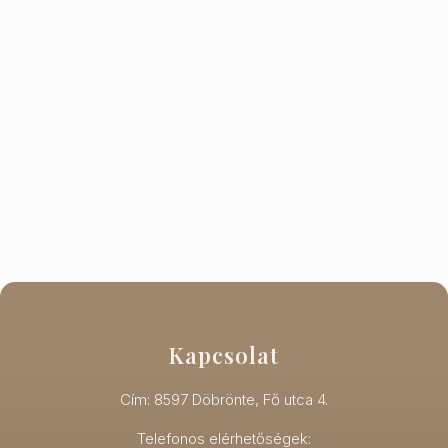
Kapcsolat
Cím: 8597 Döbrönte, Fő utca 4.
Telefonos elérhetőségek: