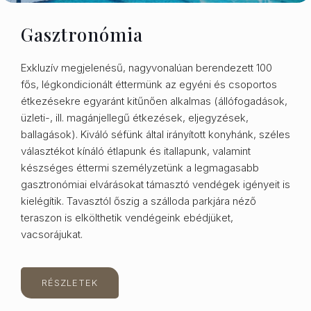
Gasztronómia
Exkluzív megjelenésű, nagyvonalúan berendezett 100
fős, légkondicionált éttermünk az egyéni és csoportos
étkezésekre egyaránt kitűnően alkalmas (állófogadások,
üzleti-, ill. magánjellegű étkezések, eljegyzések,
ballagások). Kiváló séfünk által irányított konyhánk, széles
választékot kínáló étlapunk és itallapunk, valamint
készséges éttermi személyzetünk a legmagasabb
gasztronómiai elvárásokat támasztó vendégek igényeit is
kielégítik. Tavasztól őszig a szálloda parkjára néző
teraszon is elkölthetik vendégeink ebédjüket,
vacsorájukat.
RÉSZLETEK