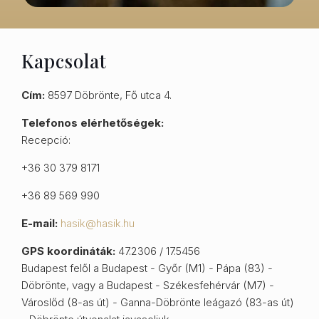
Kapcsolat
Cím:
8597 Döbrönte, Fő utca 4.
Telefonos elérhetőségek:
Recepció:
+36 30 379 8171
+36 89 569 990
E-mail:
hasik@hasik.hu
GPS koordináták:
47.2306 / 17.5456
Budapest felől a Budapest - Győr (M1) - Pápa (83) -
Döbrönte, vagy a Budapest - Székesfehérvár (M7) -
Városlőd (8-as út) - Ganna-Döbrönte leágazó (83-as út)