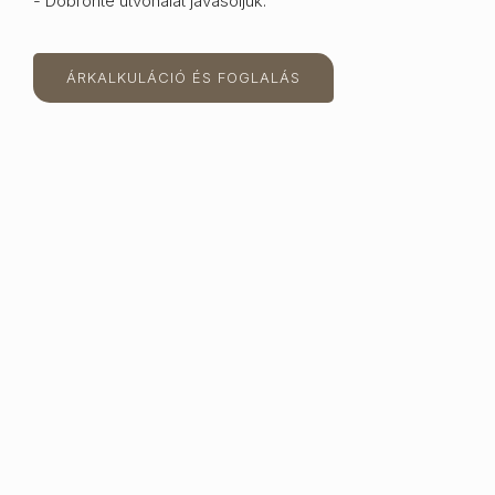
- Döbrönte útvonalat javasoljuk.
ÁRKALKULÁCIÓ ÉS FOGLALÁS