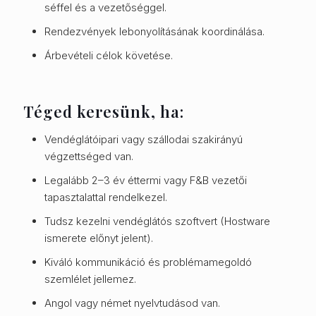
séffel és a vezetőséggel.
Rendezvények lebonyolításának koordinálása.
Árbevételi célok követése.
Téged keresünk, ha:
Vendéglátóipari vagy szállodai szakirányú
végzettséged van.
Legalább 2–3 év éttermi vagy F&B vezetői
tapasztalattal rendelkezel.
Tudsz kezelni vendéglátós szoftvert (Hostware
ismerete előnyt jelent).
Kiváló kommunikáció és problémamegoldó
szemlélet jellemez.
Angol vagy német nyelvtudásod van.