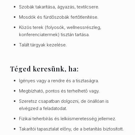
Szobák takarítása, ágyazás, textilcsere.
Mosdók és fürdőszobák fertőtlenítése.
Közös terek (folyosók, wellnessrészleg,
konferenciatermek) tisztán tartása.
Talált tárgyak kezelése.
Téged keresünk, ha:
Igényes vagy a rendre és a tisztaságra.
Megbízható, pontos és terhelhető vagy.
Szeretsz csapatban dolgozni, de önállóan is
elvégzed a feladatodat.
Fizikai teherbírás és lelkiismeretesség jellemez.
Takarítói tapasztalat előny, de a betanítás biztosított.