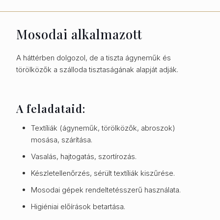
Mosodai alkalmazott
A háttérben dolgozol, de a tiszta ágyneműk és
törölközők a szálloda tisztaságának alapját adják.
A feladataid:
Textíliák (ágyneműk, törölközők, abroszok)
mosása, szárítása.
Vasalás, hajtogatás, szortírozás.
Készletellenőrzés, sérült textíliák kiszűrése.
Mosodai gépek rendeltetésszerű használata.
Higiéniai előírások betartása.