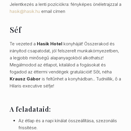
Jelentkezés a lenti pozíciókra: fényképes önéletrajzzal a
hasik@hasik.hu
email címen
Séf
Te vezeted a
Hasik Hotel
konyháját! Összerakod és
irányítod csapatodat, jól felszerelt munkakörnyezetben,
a legjobb minőségű alapanyagokból alkothatsz!
Megálmodod az étlapot, kitalálod a fogásokat és
fogadod az éttermi vendégek gratulációit! Sőt, néha
Krausz Gábor
is feltűnhet a konyhádban... Tudniillik, ő a
Hilaris executive séfje!
A feladataid:
Az étlap és a napi kínálat összeállítása, szezonális
frissítése.