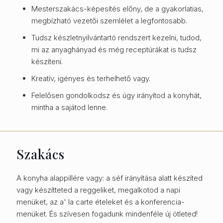
Mesterszakács-képesítés előny, de a gyakorlatias,
megbízható vezetői szemlélet a legfontosabb.
Tudsz készletnyilvántartó rendszert kezelni, tudod,
mi az anyaghányad és még receptúrákat is tudsz
készíteni.
Kreatív, igényes és terhelhető vagy.
Felelősen gondolkodsz és úgy irányítod a konyhát,
mintha a sajátod lenne.
Szakács
A konyha alappillére vagy: a séf irányítása alatt készíted
vagy készítteted a reggeliket, megalkotod a napi
menüket, az a' la carte ételeket és a konferencia-
menüket. És szívesen fogadunk mindenféle új ötleted!