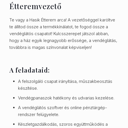
Étteremvezető
Te vagy a Hasik Étterem arca! A vezetőséggel karöltve
te állítod össze a termékkínálatot, te fogod össze a
vendéglátós csapatot! Kulcsszerepet játszol abban,
hogy a ház egyik legnagyobb erőssége, a vendéglátás,
továbbra is magas színvonalat képviseljen!
A feladataid:
A felszolgáló csapat irányítása, műszakbeosztás
készítése.
Vendégpanaszok hatékony és udvarias kezelése.
A vendéglátós szoftver és online pénztárgép-
rendszer felügyelete.
Készletgazdálkodás, szoros együttműködés a