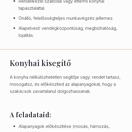
Rendelkezel szállodai vagy éttermi konyhai
tapasztalattal.
Önálló, felelősségteljes munkavégzés jellemez.
Alapelveid: vendégközpontúság, megbízhatóság,
lojalitás.
Konyhai kisegítő
A konyha nélkülözhetetlen segítője vagy: rendet tartasz,
mosogatsz, és előkészíted az alapanyagokat, hogy a
szakácsok zavartalanul dolgozhassanak.
A feladataid:
Alapanyagok előkészítése (mosás, hámozás,