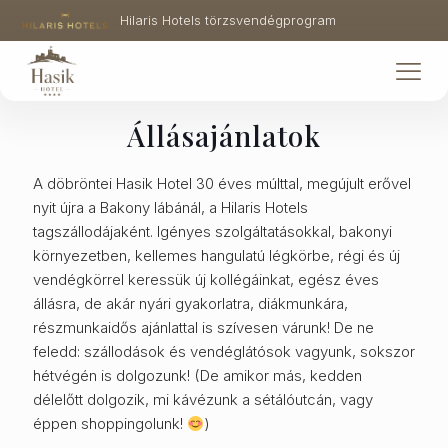
Hilaris Hotels törzsvendégprogram
Állásajánlatok
A döbröntei Hasik Hotel 30 éves múlttal, megújult erővel
nyit újra a Bakony lábánál, a Hilaris Hotels
tagszállodájaként. Igényes szolgáltatásokkal, bakonyi
környezetben, kellemes hangulatú légkörbe, régi és új
vendégkörrel keressük új kollégáinkat, egész éves
állásra, de akár nyári gyakorlatra, diákmunkára,
részmunkaidős ajánlattal is szívesen várunk! De ne
feledd: szállodások és vendéglátósok vagyunk, sokszor
hétvégén is dolgozunk! (De amikor más, kedden
délelőtt dolgozik, mi kávézunk a sétálóutcán, vagy
éppen shoppingolunk!
)