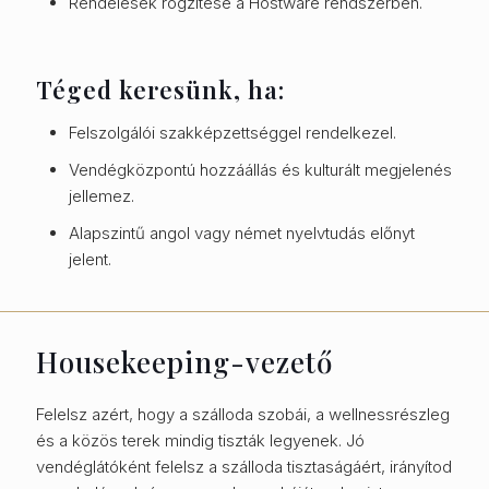
Rendelések rögzítése a Hostware rendszerben.
Téged keresünk, ha:
Felszolgálói szakképzettséggel rendelkezel.
Vendégközpontú hozzáállás és kulturált megjelenés
jellemez.
Alapszintű angol vagy német nyelvtudás előnyt
jelent.
Housekeeping-vezető
Felelsz azért, hogy a szálloda szobái, a wellnessrészleg
és a közös terek mindig tiszták legyenek. Jó
vendéglátóként felelsz a szálloda tisztaságáért, irányítod