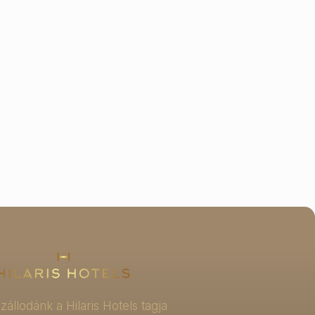
zállodánk a Hilaris Hotels tagja